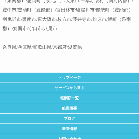
（泉南郡）/忠岡町（泉北郡）/大東市/千早赤阪村（南河内郡）/
豊中市/豊能町（豊能郡）/富田林市/寝屋川市/能勢町（豊能郡）
羽曳野市/阪南市/東大阪市/枚方市/藤井寺市/松原市/岬町（泉南
郡）/箕面市/守口市/八尾市
奈良県/兵庫県/和歌山県/京都府/滋賀県
トップページ
サービスから選ぶ
報酬額一覧
組織概要
ブログ
新着情報