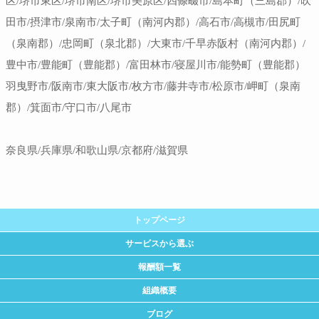
区/堺市東区/堺市南区/堺市美原区/四條畷市/島本町（三島郡）/吹
田市/摂津市/泉南市/太子町（南河内郡）/高石市/高槻市/田尻町
（泉南郡）/忠岡町（泉北郡）/大東市/千早赤阪村（南河内郡）/
豊中市/豊能町（豊能郡）/富田林市/寝屋川市/能勢町（豊能郡）
羽曳野市/阪南市/東大阪市/枚方市/藤井寺市/松原市/岬町（泉南
郡）/箕面市/守口市/八尾市
奈良県/兵庫県/和歌山県/京都府/滋賀県
トップページ
サービスから選ぶ
報酬額一覧
組織概要
ブログ