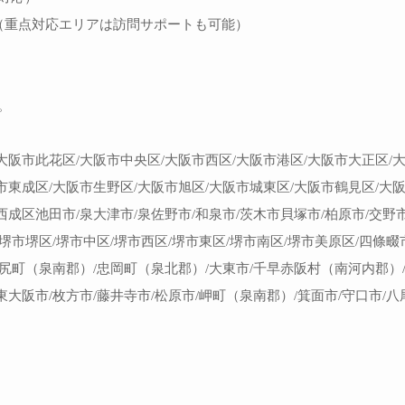
（重点対応エリアは訪問サポートも可能）
。
大阪市此花区/大阪市中央区/大阪市西区/大阪市港区/大阪市大正区/
市東成区/大阪市生野区/大阪市旭区/大阪市城東区/大阪市鶴見区/大
西成区池田市/泉大津市/泉佐野市/和泉市/茨木市貝塚市/柏原市/交野
堺市堺区/堺市中区/堺市西区/堺市東区/堺市南区/堺市美原区/四條畷
田尻町（泉南郡）/忠岡町（泉北郡）/大東市/千早赤阪村（南河内郡）
東大阪市/枚方市/藤井寺市/松原市/岬町（泉南郡）/箕面市/守口市/八