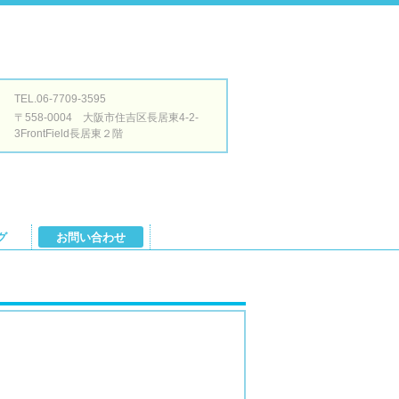
TEL.06-7709-3595
〒558-0004 大阪市住吉区長居東4-2-
3FrontField長居東２階
グ
お問い合わせ