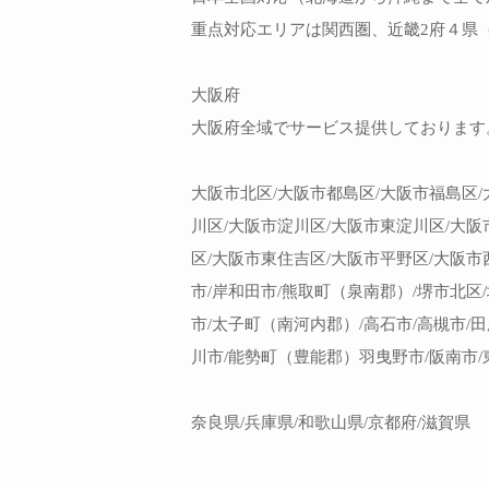
重点対応エリアは関西圏、近畿2府４県
大阪府
大阪府全域でサービス提供しております
大阪市北区/大阪市都島区/大阪市福島区/
川区/大阪市淀川区/大阪市東淀川区/大阪
区/大阪市東住吉区/大阪市平野区/大阪市
市/岸和田市/熊取町（泉南郡）/堺市北区/
市/太子町（南河内郡）/高石市/高槻市/
川市/能勢町（豊能郡）羽曳野市/阪南市/
奈良県/兵庫県/和歌山県/京都府/滋賀県