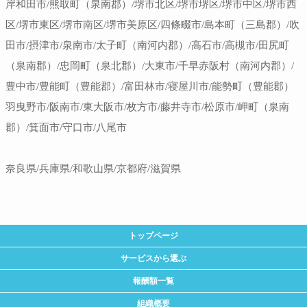
岸和田市/熊取町（泉南郡）/堺市北区/堺市堺区/堺市中区/堺市西
区/堺市東区/堺市南区/堺市美原区/四條畷市/島本町（三島郡）/吹
田市/摂津市/泉南市/太子町（南河内郡）/高石市/高槻市/田尻町
（泉南郡）/忠岡町（泉北郡）/大東市/千早赤阪村（南河内郡）/
豊中市/豊能町（豊能郡）/富田林市/寝屋川市/能勢町（豊能郡）
羽曳野市/阪南市/東大阪市/枚方市/藤井寺市/松原市/岬町（泉南
郡）/箕面市/守口市/八尾市
奈良県/兵庫県/和歌山県/京都府/滋賀県
トップページ
サービスから選ぶ
報酬額一覧
組織概要