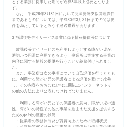
とする業務に従事した期間が通算3年以上必要となりま
す。
なお、平成29年3月31日において児童発達支援管理責任
者であるものについては、平成30年3月31日までの間は要
件を満たしているとみなす経過措置があります。
3 放課後等デイサービス事業に係る情報提供等について
放課後等デイサービスを利用しようとする障がい児が、
適切かつ円滑に利用できるよう、事業所は実施する事業の
内容に関する情報の提供を行うことが義務付けられまし
た。
また、事業所は次の事項について自己評価を行うととも
に、利用する障がい児の保護者による評価を受けて改善
し、その内容をおおむね1年に1回以上インターネットそ
の他の方法により公表しなければなりません。
・利用する障がい児とその保護者の意向、障がい児の適
性、障がいの特性その他の事業を踏まえた支援を提供する
ための体制の整備の状況
・従業者の勤務体制及び資質向上のための取組状況
・放課後等デイサービス事業用の設備及び備品等の状況