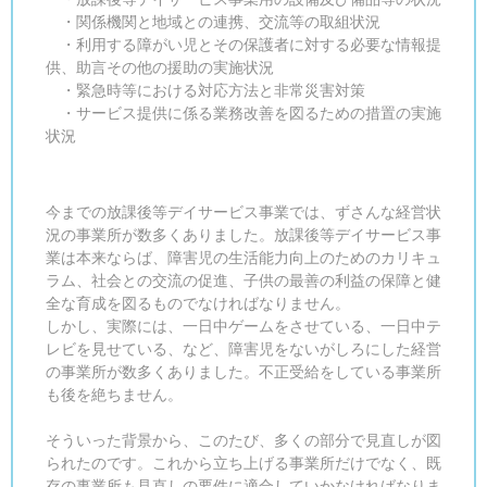
・関係機関と地域との連携、交流等の取組状況
・利用する障がい児とその保護者に対する必要な情報提
供、助言その他の援助の実施状況
・緊急時等における対応方法と非常災害対策
・サービス提供に係る業務改善を図るための措置の実施
状況
今までの放課後等デイサービス事業では、ずさんな経営状
況の事業所が数多くありました。放課後等デイサービス事
業は本来ならば、障害児の生活能力向上のためのカリキュ
ラム、社会との交流の促進、子供の最善の利益の保障と健
全な育成を図るものでなければなりません。
しかし、実際には、一日中ゲームをさせている、一日中テ
レビを見せている、など、障害児をないがしろにした経営
の事業所が数多くありました。不正受給をしている事業所
も後を絶ちません。
そういった背景から、このたび、多くの部分で見直しが図
られたのです。これから立ち上げる事業所だけでなく、既
存の事業所も見直しの要件に適合していかなければなりま