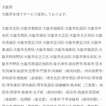
大阪府
大阪府全域でサービス提供しております。
大阪市北区/大阪市都島区/大阪市福島区/大阪市此花区/大阪市中
央区/大阪市西区/大阪市港区/大阪市大正区/大阪市天王寺区/大阪
市浪速区/大阪市西淀川区/大阪市淀川区/大阪市東淀川区/大阪市
東成区/大阪市生野区/大阪市旭区/大阪市城東区/大阪市鶴見区/大
阪市阿倍野区/大阪市住之江区/大阪市住吉区/大阪市東住吉区/大
阪市平野区/大阪市西成区池田市/泉大津市/泉佐野市/和泉市/茨木
市貝塚市/柏原市/交野市/門真市/河南町（南河内郡）/河内長野市/
岸和田市/熊取町（泉南郡）/堺市北区/堺市堺区/堺市中区/堺市西
区/堺市東区/堺市南区/堺市美原区/四條畷市/島本町（三島郡）/吹
田市/摂津市/泉南市/太子町（南河内郡）/高石市/高槻市/田尻町
（泉南郡）/忠岡町（泉北郡）/大東市/千早赤阪村（南河内郡）/