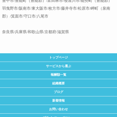
豊中市/豊能町（豊能郡）/富田林市/寝屋川市/能勢町（豊能郡）
羽曳野市/阪南市/東大阪市/枚方市/藤井寺市/松原市/岬町（泉南
郡）/箕面市/守口市/八尾市
奈良県/兵庫県/和歌山県/京都府/滋賀県
トップページ
サービスから選ぶ
報酬額一覧
組織概要
ブログ
新着情報
お問い合わせ