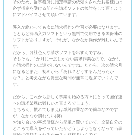
そのため、当事務所に指定申請の依頼をされたお客様には
必ず指定を受ける前から請求ソフトの検討をして頂くよう
にアドバイスさせて頂いています。
導入が終わっても次に請求操作の学習が必要になります。
もともと簡易入力ソフトという無料で使用できる国保連の
ソフトがありますが、それが、なかなか操作が難しいんで
す。
だから、各社色んな請求ソフトを出すんですね。
そもそも、1か月に一度しかない請求作業なので、なかな
か請求操作の上達がしないんですね。だから、次の請求月
になるとまた、初めから「あれ？どうするんだったか
な？」と考えながら貴重な時間が無常に過ぎていくんで
す。
だから、これから新しく事業を始める方々にとって国保連
への請求業務は難しいと言えるでしょう。
もちろん、慣れてしまえば単純作業なので簡単なのです
が、なかなか慣れない(笑)
お知り合いの事業所様から簡単と聞いていて、全部自分の
ところで導入をやっていたがどうしようもなくなって当事
務所に依頼をされるケースも結構多いんです。