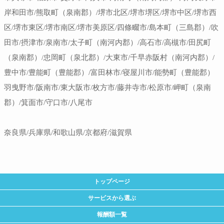
岸和田市/熊取町（泉南郡）/堺市北区/堺市堺区/堺市中区/堺市西
区/堺市東区/堺市南区/堺市美原区/四條畷市/島本町（三島郡）/吹
田市/摂津市/泉南市/太子町（南河内郡）/高石市/高槻市/田尻町
（泉南郡）/忠岡町（泉北郡）/大東市/千早赤阪村（南河内郡）/
豊中市/豊能町（豊能郡）/富田林市/寝屋川市/能勢町（豊能郡）
羽曳野市/阪南市/東大阪市/枚方市/藤井寺市/松原市/岬町（泉南
郡）/箕面市/守口市/八尾市
奈良県/兵庫県/和歌山県/京都府/滋賀県
トップページ
サービスから選ぶ
報酬額一覧